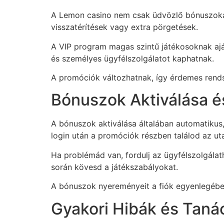
A Lemon casino nem csak üdvözlő bónuszokat 
visszatérítések vagy extra pörgetések.
A VIP program magas szintű játékosoknak aján
és személyes ügyfélszolgálatot kaphatnak.
A promóciók változhatnak, így érdemes rendsz
Bónuszok Aktiválása é
A bónuszok aktiválása általában automatikus
login után a promóciók részben találod az ut
Ha problémád van, fordulj az ügyfélszolgálat
során kövesd a játékszabályokat.
A bónuszok nyereményeit a fiók egyenlegébe í
Gyakori Hibák és Taná