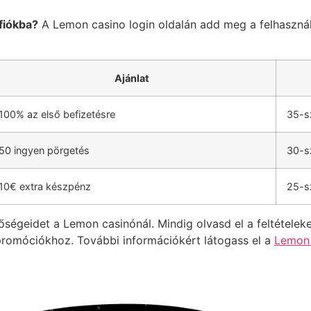
fiókba?
A Lemon casino login oldalán add meg a felhasználó
Ajánlat
100% az első befizetésre
35-s
50 ingyen pörgetés
30-s
10€ extra készpénz
25-s
ségeidet a Lemon casinónál. Mindig olvasd el a feltételeke
promóciókhoz. További információkért látogass el a
Lemon 