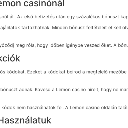
emon casinónál
l áll. Az első befizetés után egy százalékos bónuszt kaph
jánlatok tartozhatnak. Minden bónusz feltételeit el kell o
yőződj meg róla, hogy időben igénybe veszed őket. A bónu
kciók
ós kódokat. Ezeket a kódokat beírod a megfelelő mezőbe 
ónuszt adnak. Kövesd a Lemon casino híreit, hogy ne mar
t kódok nem használhatók fel. A Lemon casino oldalán talál
Használatuk