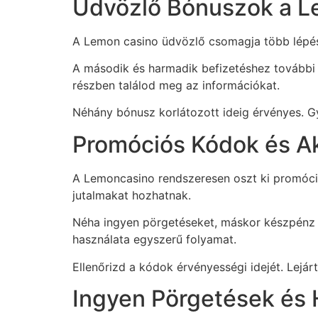
Üdvözlő Bónuszok a L
A Lemon casino üdvözlő csomagja több lépésbő
A második és harmadik befizetéshez további a
részben találod meg az információkat.
Néhány bónusz korlátozott ideig érvényes. G
Promóciós Kódok és A
A Lemoncasino rendszeresen oszt ki promóci
jutalmakat hozhatnak.
Néha ingyen pörgetéseket, máskor készpénz b
használata egyszerű folyamat.
Ellenőrizd a kódok érvényességi idejét. Lejár
Ingyen Pörgetések és 