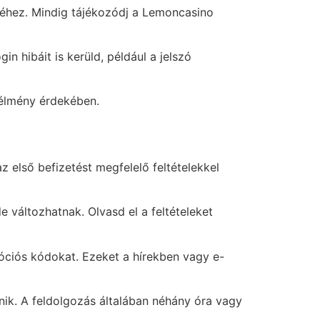
éséhez. Mindig tájékozódj a Lemoncasino
n hibáit is kerüld, például a jelszó
ó élmény érdekében.
 első befizetést megfelelő feltételekkel
 változhatnak. Olvasd el a feltételeket
óciós kódokat. Ezeket a hírekben vagy e-
ténik. A feldolgozás általában néhány óra vagy