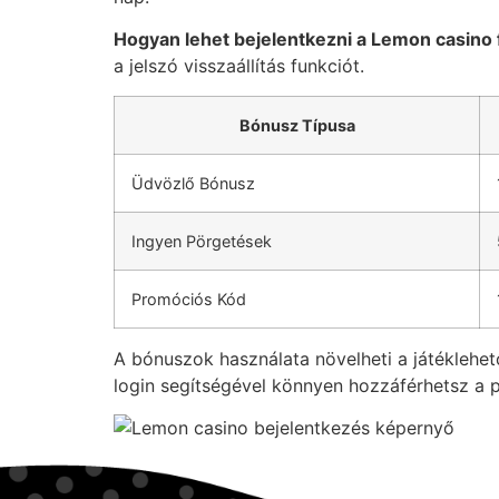
Hogyan lehet bejelentkezni a Lemon casino 
a jelszó visszaállítás funkciót.
Bónusz Típusa
Üdvözlő Bónusz
Ingyen Pörgetések
Promóciós Kód
A bónuszok használata növelheti a játéklehető
login segítségével könnyen hozzáférhetsz a 