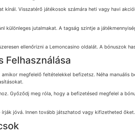
kínál. Visszatérő játékosok számára heti vagy havi akció
l különleges jutalmakat. A tagság szintje a játékmennyisé
eresen ellenőrizni a Lemoncasino oldalát. A bónuszok has
s Felhasználása
, amikor megfelelő feltételekkel befizetsz. Néha manuális
asításokat.
hoz. Győződj meg róla, hogy a befizetésed megfelel a bónu
rják jóvá. Innen tovább játszhatod vagy kifizetheted őket
csok